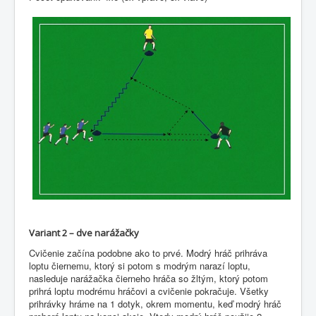
Variant 2 – dve narážačky
Cvičenie začína podobne ako to prvé. Modrý hráč prihráva
loptu čiernemu, ktorý si potom s modrým narazí loptu,
nasleduje narážačka čierneho hráča so žltým, ktorý potom
prihrá loptu modrému hráčovi a cvičenie pokračuje. Všetky
prihrávky hráme na 1 dotyk, okrem momentu, keď modrý hráč