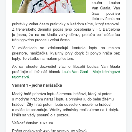
kouča Louisa
Van Gaala. Van
Gaal používa
tieto cvičenia na
prihrávky veľmi často prakticky v každom tíme, ktorý trénoval.
Z trénerského denníka počas jeho pôsobenia v FC Barcelona
je jasné, že na ne kladie veľký dôraz, pretože boli súčasťou
tréningového procesu veľmi často.
V cvičeniach sa zdokonaľujú kontrola lopty na malom
priestore, narážačka, kvalitný prvý dotyk či pohyb hráča bez
lopty. To všetko na malom priestore.
Ak sa chcete dozvedieť viac o filozofii Louisa Van Gaala
prečítajte si tiež náš článok
Louis Van Gaal – Moje tréningové
tajomstvá.
Variant 1 – jedna narážačka
Modrý hráč prihráva loptu čiernemu hráčovi, ktorý si potom
s modrým hráčom narazí loptu a prihráva ju do behu žltému
hráčovi. Žltý hráč potom loptu dovedie k modrému hráčovi
a cvičenie pokračuje. Všetky prihrávky realizujeme na 1 dotyk.
Hráči sa vždy posunú o 1 pozíciu.
Veľkosť ihriska: 10x10m
Počet opakovaní: 4x6 (3x vpravo, 3x vľavo)