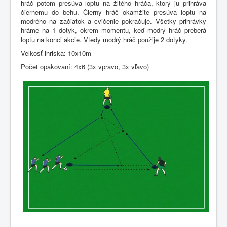
hráč potom presúva loptu na žltého hráča, ktorý ju prihráva
čiernemu do behu. Čierny hráč okamžite presúva loptu na
modrého na začiatok a cvičenie pokračuje. Všetky prihrávky
hráme na 1 dotyk, okrem momentu, keď modrý hráč preberá
loptu na konci akcie. Vtedy modrý hráč použije 2 dotyky.
Veľkosť ihriska: 10x10m
Počet opakovaní: 4x6 (3x vpravo, 3x vľavo)