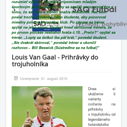
rozumieť výkonu. Neustále pripomínam mladým
športovým psychológom, aby sa snažili porozumieť hre a
tomu, čo sa hráči a tréneri snažia dosiahnuť. Raz som
poslal trochu prostoduchého študenta, aby pozoroval
miestny poloprofesionálny klub. Po zápase sa tréner
spýtal na jeho názor. Študent hneď skritizoval trénera, že
po prvom polčase nestiahol hráča č.10. „Prečo?“ opýtal sa
tréner. „Lopty sa dotkol iba päť krát,“ povedal študent.
„Ale dvakrát skóroval,“ povedal tréner a ukončil
rozhovor.~ Bill Beswick (Sústreďme sa na futbal)"
Louis Van Gaal - Prihrávky do
trojuholníka
Uverejnené: 31. august 2015
Dnes si
ukážeme 3
varianty
cvičenia na
prihrávky
v trojuholníku od
legendárneho
holandského