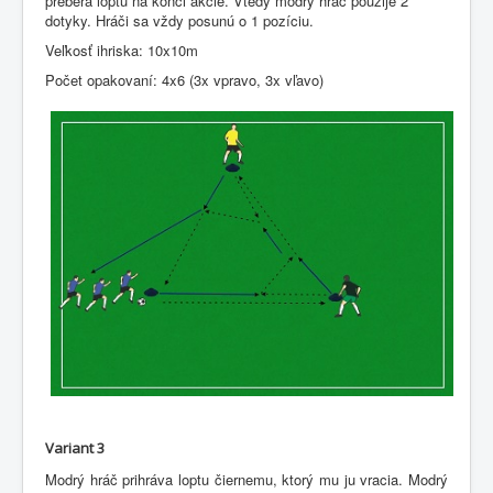
preberá loptu na konci akcie. Vtedy modrý hráč použije 2
dotyky. Hráči sa vždy posunú o 1 pozíciu.
Veľkosť ihriska: 10x10m
Počet opakovaní: 4x6 (3x vpravo, 3x vľavo)
Variant 3
Modrý hráč prihráva loptu čiernemu, ktorý mu ju vracia. Modrý