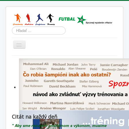
Hľadať
Prepnúť
navigáciu
Domov
Tréning
Športová psychológia
Životný štýl
Slovenský futbal
Lenivá lopta
Citát na každý deň
Blog
" Aby sme rozumeli problémom s výkonom, musíme