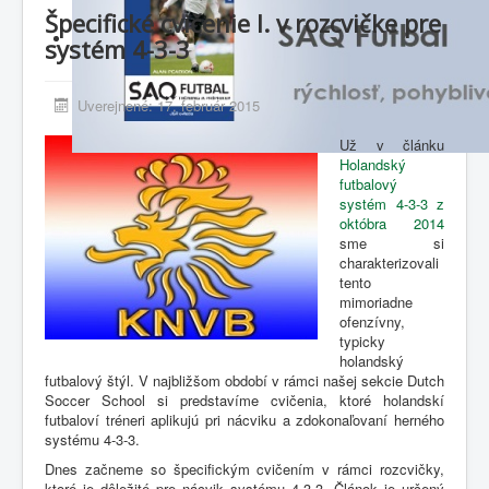
Špecifické cvičenie I. v rozcvičke pre
systém 4-3-3
Uverejnené: 17. február 2015
Už v článku
Holandský
futbalový
systém 4-3-3 z
októbra 2014
sme si
charakterizovali
tento
mimoriadne
ofenzívny,
typicky
holandský
futbalový štýl. V najbližšom období v rámci našej sekcie Dutch
Soccer School si predstavíme cvičenia, ktoré holandskí
futbaloví tréneri aplikujú pri nácviku a zdokonaľovaní herného
systému 4-3-3.
Dnes začneme so špecifickým cvičením v rámci rozcvičky,
ktoré je dôležité pre nácvik systému 4-3-3. Článok je určený