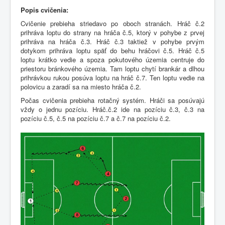
Popis cvičenia:
Cvičenie prebieha striedavo po oboch stranách. Hráč č.2
prihráva loptu do strany na hráča č.5, ktorý v pohybe z prvej
prihráva na hráča č.3. Hráč č.3 taktiež v pohybe prvým
dotykom prihráva loptu späť do behu hráčovi č.5. Hráč č.5
loptu krátko vedie a spoza pokutového územia centruje do
priestoru bránkového územia. Tam loptu chytí brankár a dlhou
prihrávkou rukou posúva loptu na hráč č.7. Ten loptu vedie na
polovicu a zaradí sa na miesto hráča č.2.
Počas cvičenia prebieha rotačný systém. Hráči sa posúvajú
vždy o jednu pozíciu. Hráč.č.2 ide na pozíciu č.3, č.3 na
pozíciu č.5, č.5 na pozíciu č.7 a č.7 na pozíciu č.2.