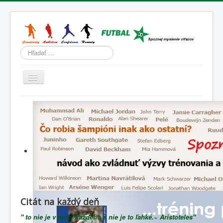
Hľadať
Prepnúť
navigáciu
Domov
Tréning
Športová psychológia
Životný štýl
Slovenský futbal
Lenivá lopta
Citát na každý deň
Blog
" to nie je v moci každého a nie je to ľahké.~ Aristoteles"