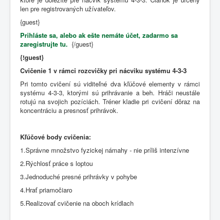
len pre registrovaných užívateľov.
{guest}
Prihláste sa, alebo ak ešte nemáte účet, zadarmo sa
zaregistrujte tu.
{/guest}
{!guest}
Cvičenie 1 v rámci rozcvičky pri nácviku systému 4-3-3
Pri tomto cvičení sú viditeľné dva kľúčové elementy v rámci
systému 4-3-3, ktorými sú prihrávanie a beh. Hráči neustále
rotujú na svojich pozíciách. Tréner kladie pri cvičení dôraz na
koncentráciu a presnosť prihrávok.
Kľúčové body
cvičenia:
1.Správne množstvo fyzickej námahy - nie príliš intenzívne
2.Rýchlosť práce s loptou
3.Jednoduché presné prihrávky v pohybe
4.Hrať priamočiaro
5.Realizovať cvičenie na oboch krídlach