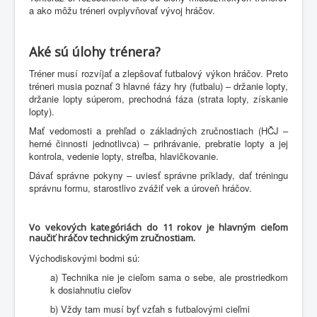
a ako môžu tréneri ovplyvňovať vývoj hráčov.
Aké sú úlohy trénera?
Tréner musí rozvíjať a zlepšovať futbalový výkon hráčov. Preto
tréneri musia poznať 3 hlavné fázy hry (futbalu) – držanie lopty,
držanie lopty súperom, prechodná fáza (strata lopty, získanie
lopty).
Mať vedomosti a prehľad o základných zručnostiach (HČJ –
herné činnosti jednotlivca) – prihrávanie, prebratie lopty a jej
kontrola, vedenie lopty, streľba, hlavičkovanie.
Dávať správne pokyny – uviesť správne príklady, dať tréningu
správnu formu, starostlivo zvážiť vek a úroveň hráčov.
Vo vekových kategóriách do 11 rokov je hlavným cieľom
naučiť hráčov technickým zručnostiam.
Východiskovými bodmi sú:
a) Technika nie je cieľom sama o sebe, ale prostriedkom
k dosiahnutiu cieľov
b) Vždy tam musí byť vzťah s futbalovými cieľmi