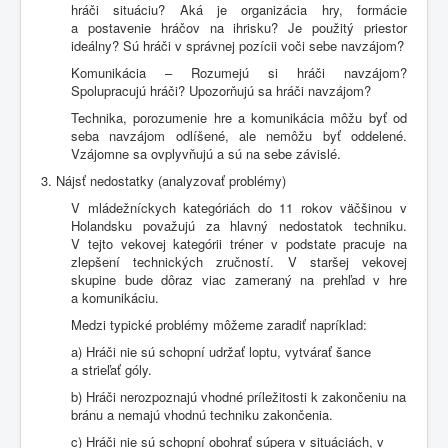
hráči situáciu? Aká je organizácia hry, formácie
a postavenie hráčov na ihrisku? Je použitý priestor
ideálny? Sú hráči v správnej pozícii voči sebe navzájom?
Komunikácia – Rozumejú si hráči navzájom?
Spolupracujú hráči? Upozorňujú sa hráči navzájom?
Technika, porozumenie hre a komunikácia môžu byť od
seba navzájom odlíšené, ale nemôžu byť oddelené.
Vzájomne sa ovplyvňujú a sú na sebe závislé.
3. Nájsť nedostatky (analyzovať problémy)
V mládežníckych kategóriách do 11 rokov väčšinou v
Holandsku považujú za hlavný nedostatok techniku.
V tejto vekovej kategórii tréner v podstate pracuje na
zlepšení technických zručností. V staršej vekovej
skupine bude dôraz viac zameraný na prehľad v hre
a komunikáciu.
Medzi typické problémy môžeme zaradiť napríklad:
a) Hráči nie sú schopní udržať loptu, vytvárať šance
a strieľať góly.
b) Hráči nerozpoznajú vhodné príležitosti k zakončeniu na
bránu a nemajú vhodnú techniku zakončenia.
c) Hráči nie sú schopní obohrať súpera v situáciách, v