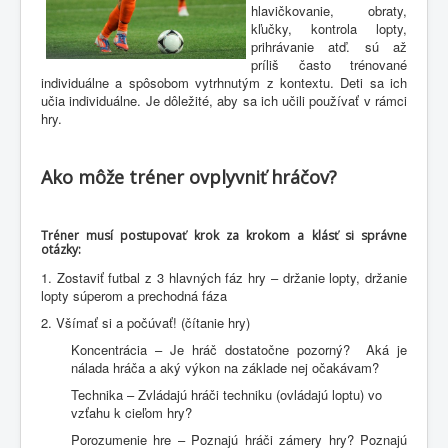
hlavičkovanie, obraty,
kľučky, kontrola lopty,
prihrávanie atď. sú až
príliš často trénované
individuálne a spôsobom vytrhnutým z kontextu. Deti sa ich
učia individuálne. Je dôležité, aby sa ich učili používať v rámci
hry.
Ako môže tréner ovplyvniť hráčov?
Tréner musí postupovať krok za krokom a klásť si správne
otázky:
1. Zostaviť futbal z 3 hlavných fáz hry – držanie lopty, držanie
lopty súperom a prechodná fáza
2. Všímať si a počúvať! (čítanie hry)
Koncentrácia – Je hráč dostatočne pozorný? Aká je
nálada hráča a aký výkon na základe nej očakávam?
Technika – Zvládajú hráči techniku (ovládajú loptu) vo
vzťahu k cieľom hry?
Porozumenie hre – Poznajú hráči zámery hry? Poznajú