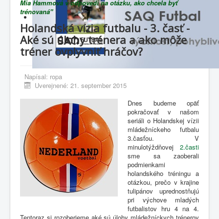
Mia Hammová v odpovedi na otázku, ako chcela byť
trénovaná"
Holandská vízia futbalu - 3. časť -
Aké sú úlohy trénera a ako môže
tréner ovplyvniť hráčov?
Napísal:
ropa
Uverejnené: 21. september 2015
Dnes budeme opäť
pokračovať v našom
seriáli o Holandskej vízii
mládežníckeho futbalu
3.časťou. V
minulotýždňovej
2.časti
sme sa zaoberali
podmienkami
holandského tréningu a
otázkou, prečo v krajine
tulipánov uprednostňujú
pri výchove mladých
futbalistov hru 4 na 4.
Tentoraz si rozoberieme aké sú úlohy mládežníckych trénerov