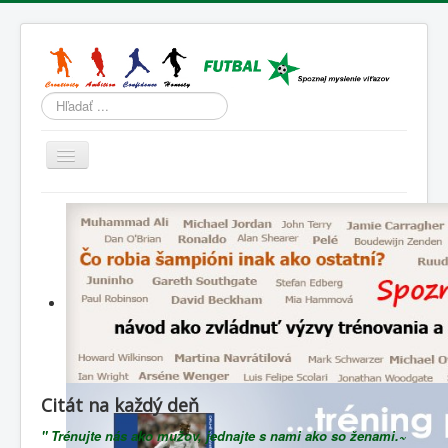
Hľadať
Prepnúť
navigáciu
Domov
Tréning
Športová psychológia
Životný štýl
Slovenský futbal
Lenivá lopta
Citát na každý deň
Blog
" Trénujte nás ako mužov, jednajte s nami ako so ženami.~