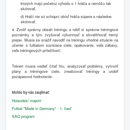
ktorých majú početnú výhodu o 1 hráča a nemôžu tak
skórovať.
d) Hráči nie sú schopní obísť hráča súpera a následne
skórovať.
4. Zvoliť správny obsah tréningu a robiť si správne tréningové
poznámky a tým zvyšovať výkonnosť a skvalitňovať herný
prejav. Musia sa snažiť navodiť na tréningu vhodné situácie na
učenie: s futbalom súvisiace ciele, opakovanie, veľa zábavy,
veľa tréningových príležitostí.
Tréneri musia vedieť čítať hru, analyzovať problémy, vytvoriť
plány a tréningové ciele, zrealizovať tréningy a urobiť
pozápasové hodnotenie.
Mohlo by vás zaujímať:
Holandskí majstri
Futbal "Made in Germany" - 1. časť
SAQ program