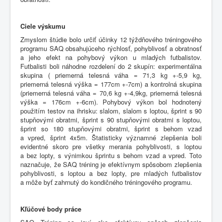
Ciele výskumu
Zmyslom štúdie bolo určiť účinky 12 týždňového tréningového
programu SAQ obsahujúceho rýchlosť, pohyblivosť a obratnosť
a jeho efekt na pohybový výkon u mladých futbalistov.
Futbalisti boli náhodne rozdelení do 2 skupín: experimentálna
skupina ( priemerná telesná váha = 71,3 kg +-5,9 kg,
priemerná telesná výška = 177cm +-7cm) a kontrolná skupina
(priemerná telesná váha = 70,6 kg +-4,9kg, priemerná telesná
výška = 176cm +-6cm). Pohybový výkon bol hodnotený
použitím testov na ihrisku: slalom, slalom s loptou, šprint s 90
stupňovými obratmi, šprint s 90 stupňovými obratmi s loptou,
šprint so 180 stupňovými obratmi, šprint s behom vzad
a vpred, šprint 4x5m. Štatisticky významné zlepšenia boli
evidentné skoro pre všetky merania pohyblivosti, s loptou
a bez lopty, s výnimkou šprintu s behom vzad a vpred. Toto
naznačuje, že SAQ tréning je efektívnym spôsobom zlepšenia
pohyblivosti, s loptou a bez lopty, pre mladých futbalistov
a môže byť zahrnutý do kondičného tréningového programu.
Kľúčové body práce