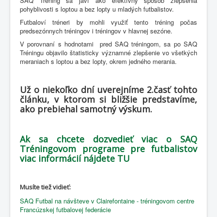
SAQ Tréning sa javí ako efektívny spôsob zlepšenia
pohyblivosti s loptou a bez lopty u mladých futbalistov.
Futbaloví tréneri by mohli využiť tento tréning počas
predsezónnych tréningov i tréningov v hlavnej sezóne.
V porovnaní s hodnotami pred SAQ tréningom, sa po SAQ
Tréningu objavilo štatisticky významné zlepšenie vo všetkých
meraniach s loptou a bez lopty, okrem jedného merania.
Už o niekoľko dní uverejníme 2.časť tohto
článku, v ktorom si bližšie predstavíme,
ako prebiehal samotný výskum.
Ak sa chcete dozvedieť viac o SAQ
Tréningovom programe pre futbalistov
viac informácií nájdete TU
Musíte tiež vidieť:
SAQ Futbal na návšteve v Clairefontaine - tréningovom centre
Francúzskej futbalovej federácie