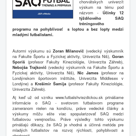
chorvátskych univerzít
výskum na tému pod
názvom -
Účinky 12
týždňového SAQ
tréningového
programu na pohyblivosť s loptou a bez lopty medzi
mladými futbalistami.
Autormi výskumu sú
Zoran Milanovič
(vedecký výskumník
na Fakulte Športu a Fyzickej aktivity, Univerzita Niš),
Goran
Sporiš
(profesor Fakulty Kineziológie, Univerzita Záhreb),
Nebojša Trajkovič
(vedecký výskumník na Fakulte Športu a
Fyzickej aktivity, Univerzita Niš),
Nic James
(profesor na
Londýnskom športovom inštitúte, Univerzita Middlesex v
Londýne) a
Krešimir Šamija
(profesor Fakulty Kineziológie,
Univerzita Záhreb).
Aj keď už od vzniku www.futbalshviezdickou.sk prinášame
informácie o SAQ - svetovom futbalovom programe
zameranom nielen na kondíciu, práve vedecké články a
výskumy môžu ešte viac spopularizovať SAQ medzi
futbalovou verejnosťou. Práve výsledky tohto výskumu
prinášajú dôkazy, že SAQ je vhodná a účinná metóda pre
mladých futbalistov na rozvoj rýchlosti, pohyblivosti a
obratnosti.