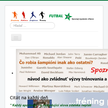
Hľadať
Prepnúť
navigáciu
Domov
Tréning
Športová psychológia
Životný štýl
Slovenský futbal
Lenivá lopta
Citát na každý deň
Blog
" Každý sportovec - a následující slova zdaleka neplatí