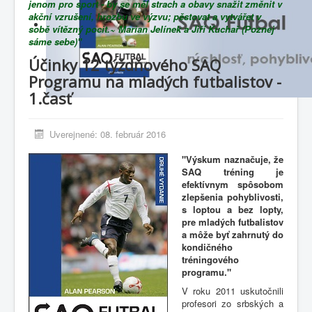
jenom pro sport - by se měl strach a obavy snažit změnit v
akční vzrušení, hrozbu ve výzvu; pěstovat a vytvářet v
sobě vítězný pocit.~ Marian Jelínek a Jiří Kuchař (Poznej
sáme sebe)"
Účinky 12 týždňového SAQ
Programu na mladých futbalistov -
1.časť
Uverejnené: 08. február 2016
"Výskum naznačuje, že
SAQ tréning je
efektívnym spôsobom
zlepšenia pohyblivosti,
s loptou a bez lopty,
pre mladých futbalistov
a môže byť zahrnutý do
kondičného
tréningového
programu."
V roku 2011 uskutočnili
profesori zo srbských a