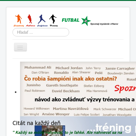
Hľadať
Prepnúť
navigáciu
Domov
Tréning
Športová psychológia
Životný štýl
Slovenský futbal
Lenivá lopta
Citát na každý deň
Blog
" Každý sa môže nahnevať, to je ľahké. Ale nahnevať sa na