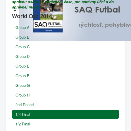
správnu osobu, v správnom čase, pre správny účel a do
správnej miery –"
World Cup 2014
Group A
Group B
Group C
Group D
Group E
Group F
Group G
Group H
2nd Round
1/4 Final
1/2 Final