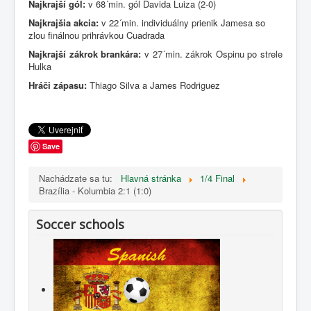
Najkrajší gól:
v 68´min. gól Davida Luiza (2-0)
Najkrajšia akcia:
v 22´min. individuálny prienik Jamesa so
zlou finálnou prihrávkou Cuadrada
Najkrajší zákrok brankára:
v 27´min. zákrok Ospinu po strele
Hulka
Hráči zápasu:
Thiago Silva a James Rodriguez
Save
Nachádzate sa tu:
Hlavná stránka
1/4 Final
Brazília - Kolumbia 2:1 (1:0)
Soccer schools