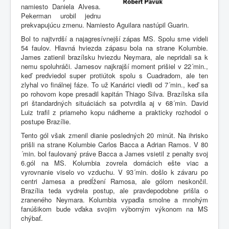
namiesto Daniela Alvesa.
Pekerman urobil jednu
prekvapujúcu zmenu. Namiesto Aguilara nastúpil Guarin.
Bol to najtvrdší a najagresívnejší zápas MS. Spolu sme videli
54 faulov. Hlavná hviezda zápasu bola na strane Kolumbie.
James zatienil brazílsku hviezdu Neymara, ale nepridali sa k
nemu spoluhráči. Jamesov najkrajší moment prišiel v 22´min.,
keď predviedol super protiútok spolu s Cuadradom, ale ten
zlyhal vo finálnej fáze. To už Kanárici viedli od 7´min., keď sa
po rohovom kope presadil kapitán Thiago Silva. Brazílska sila
pri štandardných situáciách sa potvrdila aj v 68´min. David
Luiz trafil z priameho kopu nádherne a prakticky rozhodol o
postupe Brazílie.
Tento gól však zmenil dianie posledných 20 minút. Na ihrisko
prišli na strane Kolumbie Carlos Bacca a Adrian Ramos. V 80
´min. bol faulovaný práve Bacca a James vsietil z penalty svoj
6.gól na MS. Kolumbia zovrela domácich ešte viac a
vyrovnanie viselo vo vzduchu. V 93´min. došlo k závaru po
centri Jamesa a predĺžení Ramosa, ale gólom neskončil.
Brazília teda vydrela postup, ale pravdepodobne prišla o
zraneného Neymara. Kolumbia vypadla smolne a mnohým
fanúšikom bude vďaka svojim výborným výkonom na MS
chýbať.