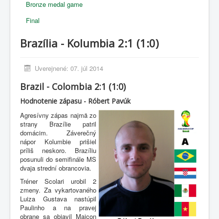
Bronze medal game
Final
Brazília - Kolumbia 2:1 (1:0)
Uverejnené: 07. júl 2014
Brazil - Colombia 2:1 (1:0)
Hodnotenie zápasu - Róbert Pavúk
Agresívny zápas najmä zo
strany Brazílie patril
domácim. Záverečný
nápor Kolumbie prišiel
príliš neskoro. Brazíliu
posunuli do semifinále MS
dvaja strední obrancovia.
Tréner Scolari urobil 2
zmeny. Za vykartovaného
Luiza Gustava nastúpil
Paulinho a na pravej
obrane sa objavil Maicon