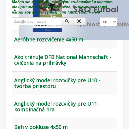
Možno ste sa narodili s určitými zručnosťami a talentom,
ale úprimne, zdá sa mi nemožné, že niekto sa naozaj
narodí aby sa stal vynikajúcim futbalistom.~ Pelé"
Zadajte časť názvu
Zobrazené polož
Aeróbne rozcvičenie 4x50 m
Ako trénuje DFB National Mannschaft -
cvičenia na prihrávky
Anglický model rozcvičky pre U10 -
tvorba priestoru
Anglický model rozcvičky pre U11 -
kombinačná hra
Beh v pokluse 4x50 m