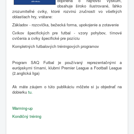
doplnená o najnovší výskum,
obsahuje široko ilustrované, ľahko
zrozumiteľné cviky, ktoré rozvinú zručnosti vo všetkých
oblastiach hry, vrátane:
Základov - rozcvička, bežecká forma, upokojenie a zotavenie
Cvikov špecifických pre futbal - vzory pohybov, tímové
cvičenia a cviky špecifické pre pozíciu
Kompletných futbalových tréningových programov
Program SAQ Futbal je používaný reprezentačnými a
európskymi tímami, klubmi Premier League a Football League
(2.anglická liga)
Ak máte záujem o túto publikáciu môžete si ju objednať na
dobierku
tu
.
Warming-up
Kondičný tréning