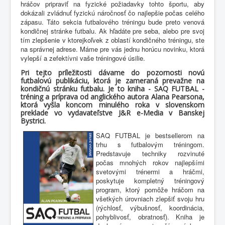
hráčov pripraviť na fyzické požiadavky tohto športu, aby
dokázali zvládnuť fyzickú náročnosť čo najlepšie počas celého
zápasu. Táto sekcia futbalového tréningu bude preto venová
kondičnej stránke futbalu. Ak hľadáte pre seba, alebo pre svoj
tím zlepšenie v ktorejkoľvek z oblastí kondičného tréningu, ste
na správnej adrese. Máme pre vás jednu horúcu novinku, ktorá
vylepší a zefektívni vaše tréningové úsilie.
Pri tejto príležitosti dávame do pozornosti novú
futbalovú publikáciu, ktorá je zameraná prevažne na
kondičnú stránku futbalu. Je to kniha - SAQ FUTBAL -
tréning a príprava od anglického autora Alana Pearsona,
ktorá vyšla koncom minulého roka v slovenskom
preklade vo vydavateľstve J&R e-Media v Banskej
Bystrici.
SAQ FUTBAL je bestsellerom na
trhu s futbalovým tréningom.
Predstavuje techniky rozvinuté
počas mnohých rokov najlepšími
svetovými trénermi a hráčmi,
poskytuje kompletný tréningový
program, ktorý pomôže hráčom na
všetkých úrovniach zlepšiť svoju hru
(rýchlosť, výbušnosť, koordinácia,
pohyblivosť, obratnosť). Kniha je