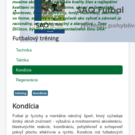
musíme skombinovať najlepšie kvality žien s najlepšími
kvalitami mužov. Ak tak urobíme, objaví sa fantastický
športovec, ktorý je agresívny, tvrdý, húževnatý, asertívny,
vo forme, súťaživý a nájde spôsob ako vyhrať a zároveň je
racionálny, empatický, súcitný a starostlivý.~ Tony
DiCicco, bývalý tréner reprezentačného tímu USA"
Futbalový tréning
Technika
Taktika
Kondícia
Regenerácia
tréning
kondícia
Kondícia
Futbal je fyzicky a mentálne náročný šport, ktorý vyžaduje
široký okruh zručností - výbušnú a mnohosmernú akceleráciu,
bleskurýchle reakcie, koordináciu, pohyblivosť a schopnosť
pokryť plochu efektívne a rýchlo. Kondícia má futbalových