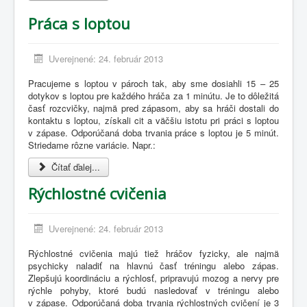
Práca s loptou
Uverejnené: 24. február 2013
Pracujeme s loptou v pároch tak, aby sme dosiahli 15 – 25
dotykov s loptou pre každého hráča za 1 minútu. Je to dôležitá
časť rozcvičky, najmä pred zápasom, aby sa hráči dostali do
kontaktu s loptou, získali cit a väčšiu istotu pri práci s loptou
v zápase. Odporúčaná doba trvania práce s loptou je 5 minút.
Striedame rôzne variácie. Napr.:
Čítať ďalej...
Rýchlostné cvičenia
Uverejnené: 24. február 2013
Rýchlostné cvičenia majú tiež hráčov fyzicky, ale najmä
psychicky naladiť na hlavnú časť tréningu alebo zápas.
Zlepšujú koordináciu a rýchlosť, pripravujú mozog a nervy pre
rýchle pohyby, ktoré budú nasledovať v tréningu alebo
v zápase. Odporúčaná doba trvania rýchlostných cvičení je 3