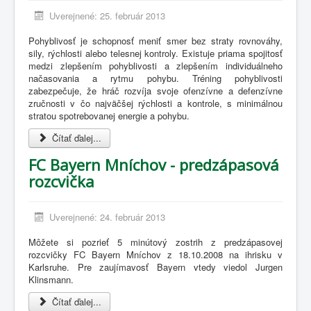
Uverejnené: 25. február 2013
Pohyblivosť je schopnosť meniť smer bez straty rovnováhy,
sily, rýchlosti alebo telesnej kontroly. Existuje priama spojitosť
medzi zlepšením pohyblivosti a zlepšením individuálneho
načasovania a rytmu pohybu. Tréning pohyblivosti
zabezpečuje, že hráč rozvíja svoje ofenzívne a defenzívne
zručnosti v čo najväčšej rýchlosti a kontrole, s minimálnou
stratou spotrebovanej energie a pohybu.
Čítať ďalej...
FC Bayern Mníchov - predzápasová
rozcvička
Uverejnené: 24. február 2013
Môžete si pozrieť 5 minútový zostrih z predzápasovej
rozcvičky FC Bayern Mníchov z 18.10.2008 na ihrisku v
Karlsruhe. Pre zaujímavosť Bayern vtedy viedol Jurgen
Klinsmann.
Čítať ďalej...