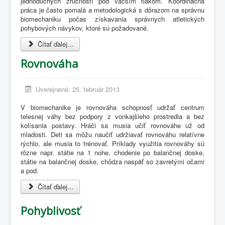
jednoduchých zručností pod väčším tlakom. Koordinačná
práca je často pomalá a metodologická s dôrazom na správnu
biomechaniku počas získavania správnych atletických
pohybových návykov, ktoré sú požadované.
Čítať ďalej...
Rovnováha
Uverejnené: 25. február 2013
V biomechanike je rovnováha schopnosť udržať centrum
telesnej váhy bez podpory z vonkajšieho prostredia a bez
kolísania postavy. Hráči sa musia učiť rovnováhe už od
mladosti. Deti sa môžu naučiť udržiavať rovnováhu relatívne
rýchlo, ale musia to trénovať. Príklady využitia rovnováhy sú
rôzne napr. státie na 1 nohe, chodenie po balančnej doske,
státie na balančnej doske, chôdza naspäť so zavretými očami
a pod.
Čítať ďalej...
Pohyblivosť