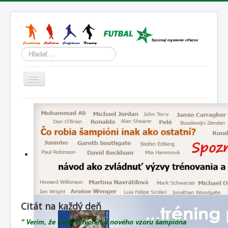
Hľadať
Prepnúť
navigáciu
Domov
Tréning
Športová psychológia
Životný štýl
Slovenský futbal
Lenivá lopta
Citát na každý deň
Blog
" Verím, že kvôli vytvoreniu nového vzoru šampióna